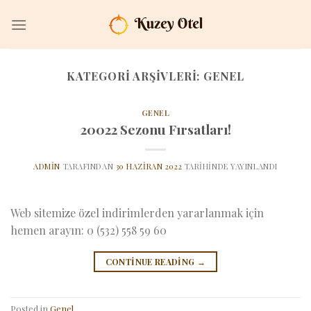
İçeriğe
atla
KATEGORI ARŞIVLERI:
GENEL
GENEL
20022 Sezonu Fırsatları!
ADMIN
TARAFINDAN
30 HAZIRAN 2022
TARIHINDE YAYINLANDI
Web sitemize özel indirimlerden yararlanmak için
hemen arayın: 0 (532) 558 59 60
CONTINUE READING
→
Posted in
Genel