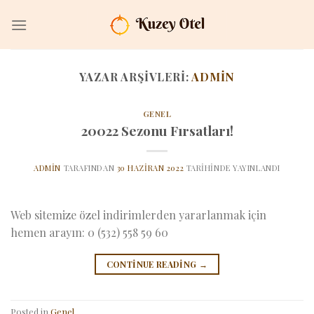
İçeriğe
atla
YAZAR ARŞIVLERI:
ADMIN
GENEL
20022 Sezonu Fırsatları!
ADMIN
TARAFINDAN
30 HAZIRAN 2022
TARIHINDE YAYINLANDI
Web sitemize özel indirimlerden yararlanmak için
hemen arayın: 0 (532) 558 59 60
CONTINUE READING
→
Posted in
Genel