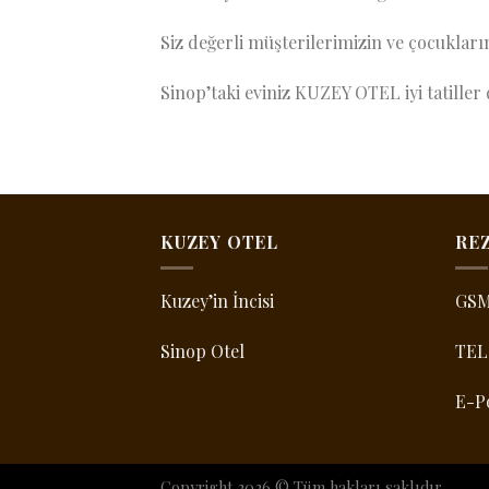
Siz değerli müşterilerimizin ve çocukları
Sinop’taki eviniz KUZEY OTEL iyi tatiller d
KUZEY OTEL
RE
Kuzey’in İncisi
GS
Sinop Otel
TEL
E-P
Copyright 2026 © Tüm hakları saklıdır.