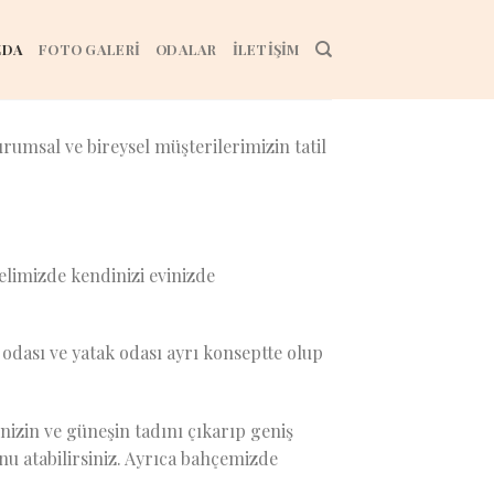
ZDA
FOTO GALERİ
ODALAR
İLETİŞİM
rumsal ve bireysel müşterilerimizin tatil
elimizde kendinizi evinizde
odası ve yatak odası ayrı konseptte olup
izin ve güneşin tadını çıkarıp geniş
u atabilirsiniz. Ayrıca bahçemizde