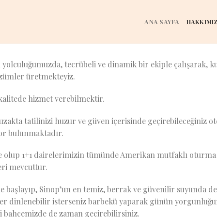
ANA SAYFA
HAKKIMI
yolculuğumuzda, tecrübeli ve dinamik bir ekiple çalışarak, ku
çözümler üretmekteyiz.
alitede hizmet verebilmektir.
akta tatilinizi huzur ve güven içerisinde geçirebileceğiniz ot
for bulunmaktadır.
de olup 1+1 dairelerimizin tümünde Amerikan mutfaklı oturma 
ri mevcuttur.
 başlayıp, Sinop’un en temiz, berrak ve güvenilir suyunda den
r dinlenebilir isterseniz barbekü yaparak günün yorgunluğun
i bahçemizde de zaman geçirebilirsiniz.