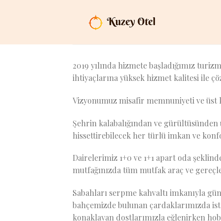
İçeriğe
atla
2019 yılında hizmete başladığımız turizm 
ihtiyaçlarına yüksek hizmet kalitesi ile 
Vizyonumuz misafir memnuniyeti ve üst k
Şehrin kalabalığından ve gürültüsünden uz
hissettirebilecek her türlü imkan ve kon
Dairelerimiz 1+0 ve 1+1 apart oda şeklin
mutfağınızda tüm mutfak araç ve gereçle
Sabahları serpme kahvaltı imkanıyla güne
bahçemizde bulunan çardaklarımızda iste
konaklayan dostlarımızla eğlenirken hob