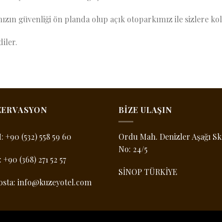
nızın güvenliği ön planda olup açık otoparkımız ile sizlere ko
iler.
ZERVASYON
BIZE ULAŞIN
M:
+90 (532) 558 59 60
Ordu Mah. Denizler Aşağı Sk
No: 24/5
:
+90 (368) 271 52 57
SİNOP TÜRKİYE
osta:
info@kuzeyotel.com