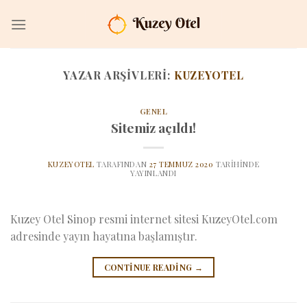
İçeriğe
atla
YAZAR ARŞIVLERI:
KUZEYOTEL
GENEL
Sitemiz açıldı!
KUZEYOTEL
TARAFINDAN
27 TEMMUZ 2020
TARIHINDE
YAYINLANDI
Kuzey Otel Sinop resmi internet sitesi KuzeyOtel.com
adresinde yayın hayatına başlamıştır.
CONTINUE READING
→