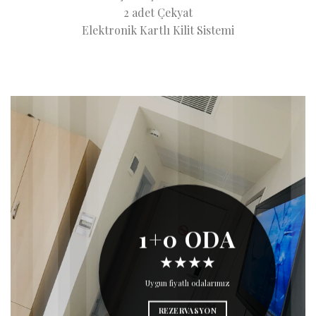
2 adet Çekyat
Elektronik Kartlı Kilit Sistemi
1+0 ODA
★★★★
Uygun fiyatlı odalarımız
REZERVASYON