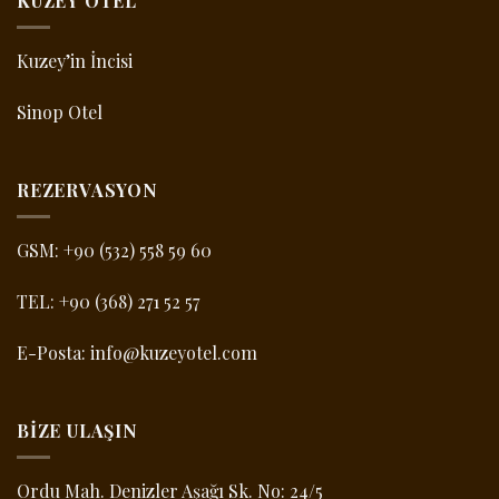
KUZEY OTEL
Kuzey’in İncisi
Sinop Otel
REZERVASYON
GSM:
+90 (532) 558 59 60
TEL:
+90 (368) 271 52 57
E-Posta:
info@kuzeyotel.com
BIZE ULAŞIN
Ordu Mah. Denizler Aşağı Sk. No: 24/5