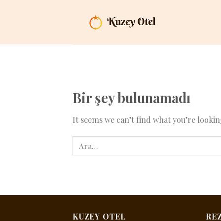
İçeriğe
atla
Bir şey bulunamadı
It seems we can’t find what you’re looki
KUZEY OTEL
RE