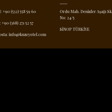
M:
+90 (532) 558 59 60
Ordu Mah. Denizler Aşağı Sk
No: 24/5
:
+90 (368) 271 52 57
SİNOP TÜRKİYE
osta:
info@kuzeyotel.com